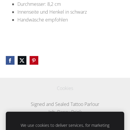
Durchmesser: 8,2 cm
Innenseite und Henkel in schwarz
Handwäsche empfohlen
Cookies
Signed and Sealed Tattoo Parlour
Inh. Danny Brink
Kemnastrasse 17
We use cookies to deliver services, for marketing
45657 Recklinghausen