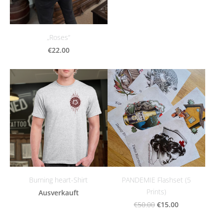
„Roses“
€22.00
Burning heart-Shirt
PANDEMIE Flashset (5
Prints)
Ausverkauft
€15.00
€50.00