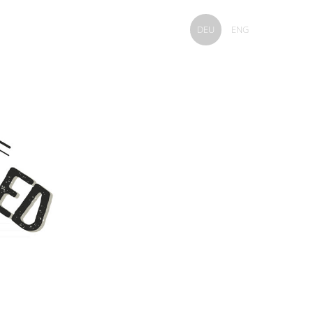
DEU
ENG