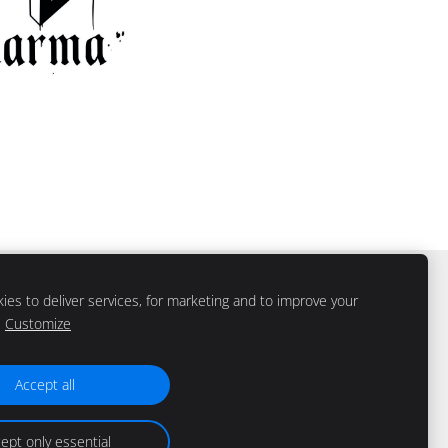
es to deliver services, for marketing and to improve your
Customize
Accept all
ept only essential