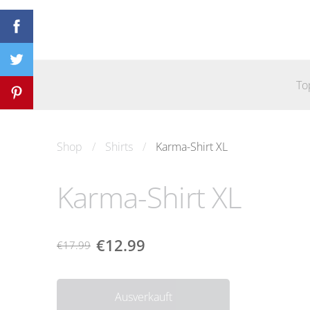
To
Shop
Shirts
Karma-Shirt XL
Karma-Shirt XL
€12.99
€17.99
Ausverkauft